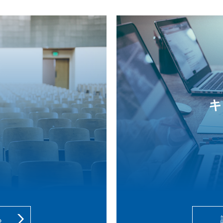
用
キ
ら