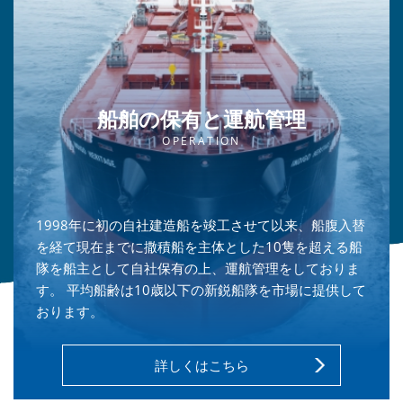
船舶の保有と運航管理
OPERATION
1998年に初の自社建造船を竣工させて以来、船腹入替
を経て現在までに撒積船を主体とした10隻を超える船
隊を船主として自社保有の上、運航管理をしておりま
す。 平均船齢は10歳以下の新鋭船隊を市場に提供して
おります。
詳しくはこちら