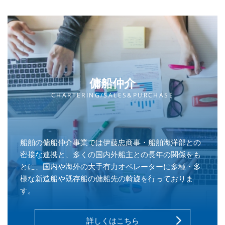
傭船仲介
CHARTERING/SALES&PURCHASE
船舶の傭船仲介事業では伊藤忠商事・船舶海洋部との
密接な連携と、多くの国内外船主との長年の関係をも
とに、国内や海外の大手有力オペレーターに多種・多
様な新造船や既存船の傭船先の斡旋を行っておりま
す。
詳しくはこちら